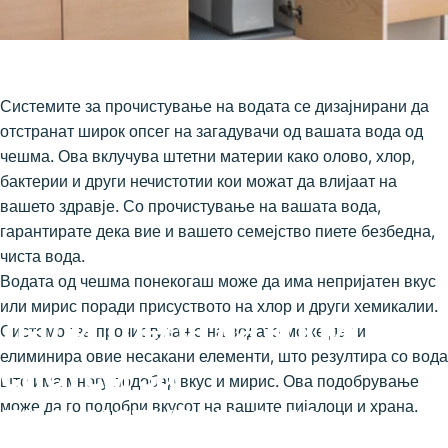
Системите за прочистување на водата се дизајнирани да
отстранат широк опсег на загадувачи од вашата вода од
чешма. Ова вклучува штетни материи како олово, хлор,
бактерии и други нечистотии кои можат да влијаат на
вашето здравје. Со прочистување на вашата вода,
гарантирате дека вие и вашето семејство пиете безбедна,
чиста вода.
Водата од чешма понекогаш може да има непријатен вкус
или мирис поради присуството на хлор и други хемикалии.
Дали
треба
да
користам
Системот за прочистување на водата може да ги
елиминира овие несакани елементи, што резултира со вода
систем
за
што има многу подобар вкус и мирис. Ова подобрување
прочистување
на
може да го подобри вкусот на вашите пијалоци и храна.