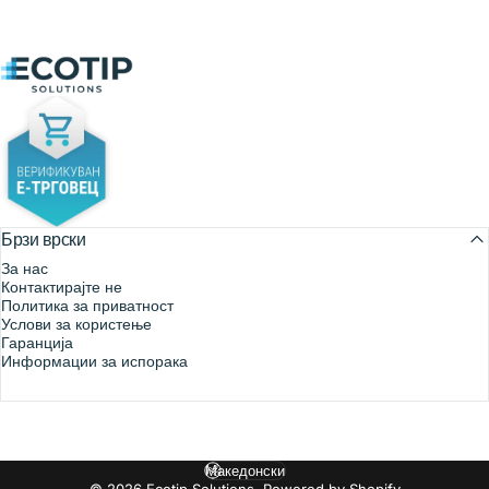
Ecotip Solutions
Брзи врски
За нас
Контактирајте не
Политика за приватност
Услови за користење
Гаранција
Информации за испорака
Македонски
Јазик