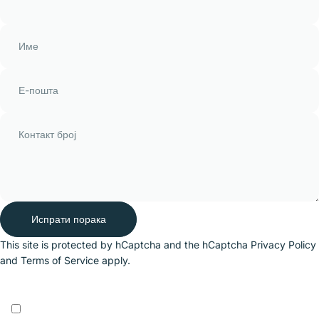
Име
Е-пошта
Контакт број
Испрати порака
Испрати порака
Порака
This site is protected by hCaptcha and the hCaptcha
Privacy Policy
and
Terms of Service
apply.