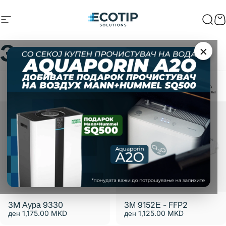
Прескокнете до содржината
Навигација на страницата
Ecotip Solutions
Пре
К
Заштита
×
Дома
Мени
Пребарување
Купувајте
Количка
Сметка
Филтрирајте и сортирајте
3M Аура 9330
3М 9152Е - FFP2
ден 1,175.00 MKD
ден 1,125.00 MKD