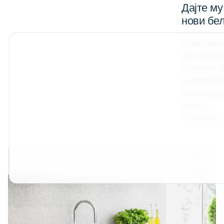
Дајте му
нови бе
Секој проч
што помага
штетните з
затворенит
обично 6 м
полн и...
Прочитајте 