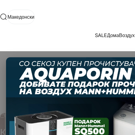
Прескокнете до содржината
Македонски
Пребарување
Македонски
SALE
Дома
Воздух
SALE
Дома
Воздух
05/05/2026
0 коментари
Комплетен водич за избор на