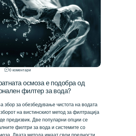
0 коментари
ратната осмоза е подобра од
онален филтер за вода?
ва збор за обезбедување чистота на водата
изборот на вистинскиот метод за филтрација
де предизвик. Две популарни опции се
лните филтри за вода и системите со
моза. Двата метода имаат свои предности,