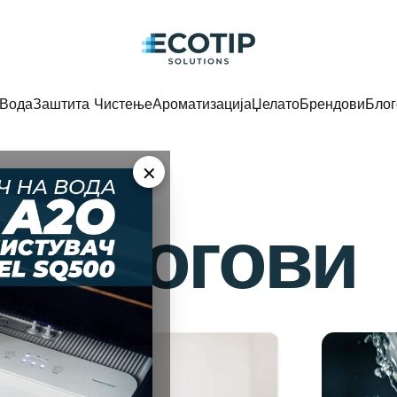
Ecotip Solutions
Вода
Заштита Чистење
Ароматизација
Џелато
Брендови
Блог
Вода
Заштита Чистење
Ароматизација
Џелато
Брендови
Блог
×
Блогови