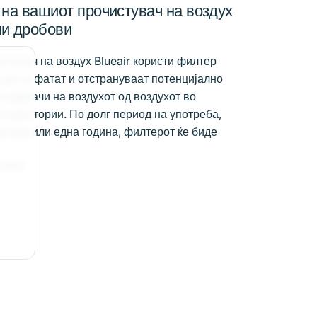
 на вашиот прочистувач на воздух
ли дробови
истувач на воздух Blueair користи филтер
 да се фатат и отстрануваат потенцијално
агадувачи на воздухот од воздухот во
е простории. По долг период на употреба,
есеци или една година, филтерот ќе биде
повеќе