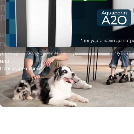
прочистувач на воздух споре
големината на просторијата
Комплетен водич за избор на прочистувач на воздух
Придобивки од подобар, почист воздухЗамислете во
да биде освежувачки и чист, да ве обвива со чувств
или...
Прочитајте повеќе