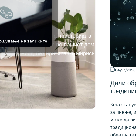
д
 според големината на просторијата
здухот што го дишете во вашиот дом
о на удобност, без иритирачки мириси
04/27/2026
Дали об
традици
Кога стану
за пиење, 
може да би
традициона
обратна ос