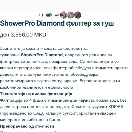
ShowerPro
Diamond
филтер
за
туш
ден 3,556.00 MKD
Заштитете ја кожата и косата со филтерот за
туширање
ShowerPro Diamond
, напредното решение за
филтрирање за почиста, поздрава вода. Со технологијата со
високи перформанси, овој филтер обезбедува оптимален проток
додека ги отстранува нечистотиите, обезбедувајќи
ревитализирачко искуство со туширање. Европскиот дизајн ги
комбинира квалитетот и ефикасноста.
Технологија на висока филтрација
Филтрација во 4 фази оптимизирана за најчиста можна вода без
да се загрози притисокот на водата. Фазите вклучуваат KDF-55
(произведено во САД), калциум сулфит, кристален кварцен
минерал и инхибитор на бигор.
Препорачано од стилисти