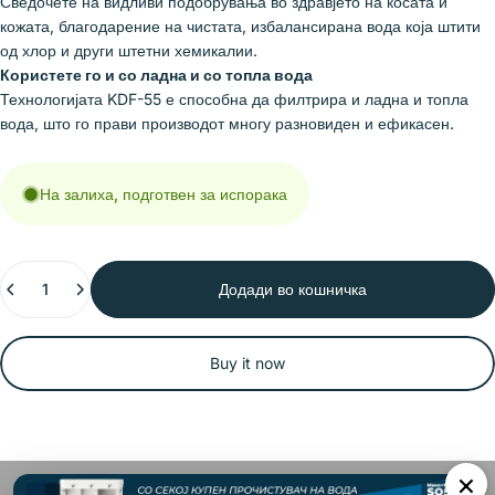
Сведочете на видливи подобрувања во здравјето на косата и
кожата, благодарение на чистата, избалансирана вода која штити
од хлор и други штетни хемикалии.
Користете го и со ладна и со топла вода
Технологијата KDF-55 е способна да филтрира и ладна и топла
вода, што го прави производот многу разновиден и ефикасен.
На залиха, подготвен за испорака
Количина
Додади во кошничка
Buy it now
×