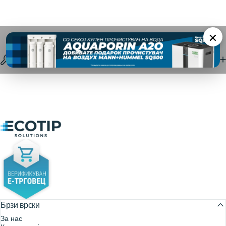
×
Спецификации
Ecotip Solutions
Брзи врски
За нас