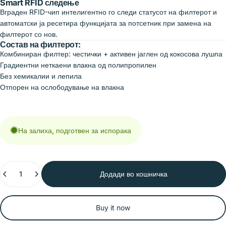
Smart RFID следење
Вграден RFID-чип интелигентно го следи статусот на филтерот и
автоматски ја ресетира функцијата за потсетник при замена на
филтерот со нов.
Состав на филтерот:
Комбиниран филтер: честички + активен јаглен од кокосова лушпа
Градиентни неткаени влакна од полипропилен
Без хемикалии и лепила
Отпорен на ослободување на влакна
На залиха, подготвен за испорака
Количина
Додади во кошничка
Buy it now