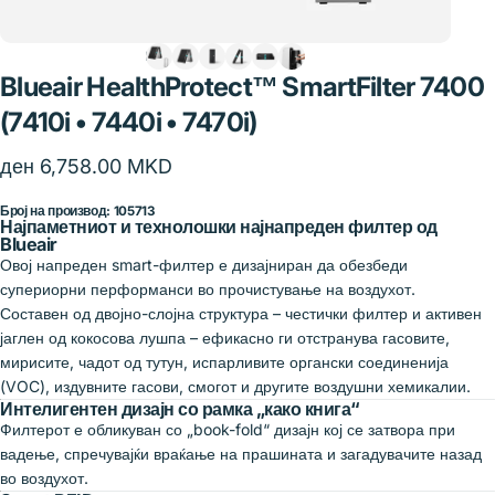
Blueair
HealthProtect™
SmartFilter
7400
(7410i
•
7440i
•
7470i)
ден 6,758.00 MKD
Број на производ: 105713
Најпаметниот и технолошки најнапреден филтер од
Blueair
Овој напреден smart-филтер е дизајниран да обезбеди
супериорни перформанси во прочистување на воздухот.
Составен од двојно-слојна структура – честички филтер и активен
јаглен од кокосова лушпа – ефикасно ги отстранува гасовите,
мирисите, чадот од тутун, испарливите органски соединенија
(VOC), издувните гасови, смогот и другите воздушни хемикалии.
Интелигентен дизајн со рамка „како книга“
Филтерот е обликуван со „book-fold“ дизајн кој се затвора при
вадење, спречувајќи враќање на прашината и загадувачите назад
во воздухот.