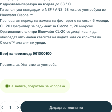
Издржуватемпература на водата до 38 ° C
Ги исполнува стандардите NSF / ANSI 58 кога се употребува во
Bluewater Cleone ™
Препорачан период на замена на филтерот е на секои 6 месеци.
CL-20 Префилтер за седимент за Cleone™, 20 микрони
Оригиналните филтри Bluewater CL-20 се дизајнирани да
обезбедат оптимален квалитет на водата кога се користат во
Cleone™ или слични уреди.
Број на производ:
961000100
Преземања:
Упатство за употреба
На залиха, подготвен за испорака
Количина
Додади во кошничка