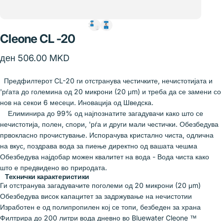
Cleone
CL
-20
ден 506.00 MKD
Предфилтерот CL-20 ги отстранува честичките, нечистотијата и
'рѓата до големина од 20 микрони (20 μm) и треба да се замени со
нов на секои 6 месеци. Иновација од Шведска.
Елиминира до 99% од најпознатите загадувачи како што се
нечистотија, полен, спори, 'рѓа и други мали честички. Обезбедува
првокласно прочистување. Испорачува кристално чиста, одлична
на вкус, поздрава вода за пиење директно од вашата чешма
Обезбедува најдобар можен квалитет на вода - Вода чиста како
што е предвидено во природата.
Технички карактеристики
Ги отстранува загадувачите поголеми од 20 микрони (20 μm)
Обезбедува висок капацитет за задржување на нечистотии
Изработен е од полипропилен кој се топи, безбеден за храна
Филтрира до 200 литри вода дневно во Bluewater Cleone ™