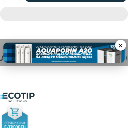
×
Спецификации
Ecotip Solutions