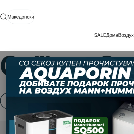
Прескокнете до содржината
Македонски
Пребарување
Македонски
SALE
Дома
Воздух
SALE
Дома
Воздух
Culligan
So
Прикажи филтри