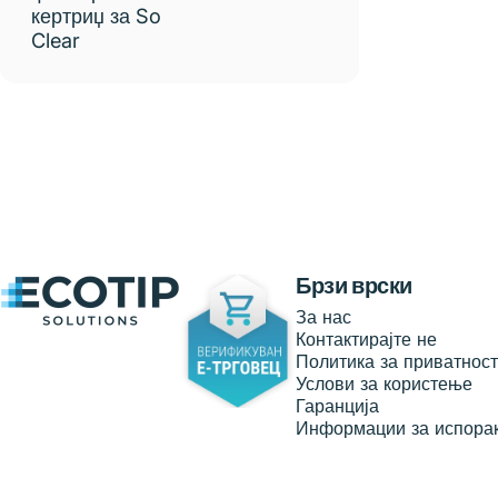
кертриџ за So
Clear
Ecotip Solutions
Брзи врски
За нас
Контактирајте не
Политика за приватнос
Услови за користење
Гаранција
Информации за испора