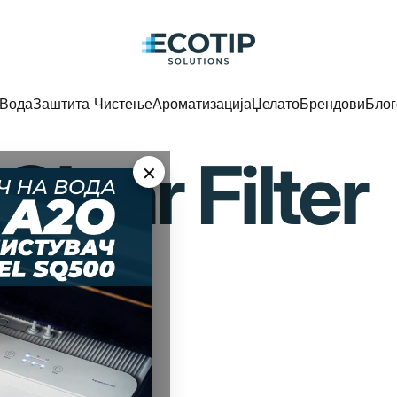
Ecotip Solutions
Вода
Заштита Чистење
Ароматизација
Џелато
Брендови
Блог
Вода
Заштита Чистење
Ароматизација
Џелато
Брендови
Блог
Clear
Filter
×