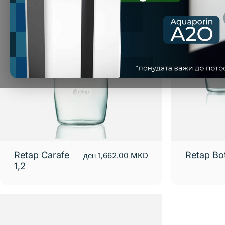
Retap Carafe
Retap Bot
ден 1,662.00 MKD
1,2