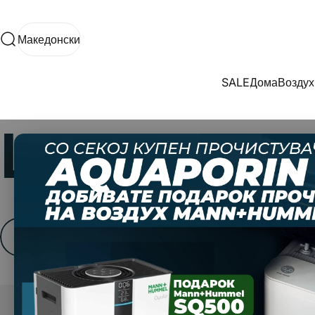
Прескокнете до содржината
Македонски
Пребарување
Македонски
SALE
Дома
Воздух
SALE
Дома
Воздух
Шишиња
Прикажи филтри