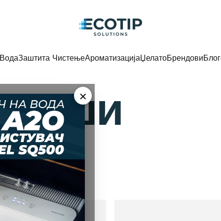
Ecotip Solutions
Вода
Заштита Чистење
Ароматизација
Џелато
Брендови
Блог
Вода
Заштита Чистење
Ароматизација
Џелато
Брендови
Блог
и
чаши
×