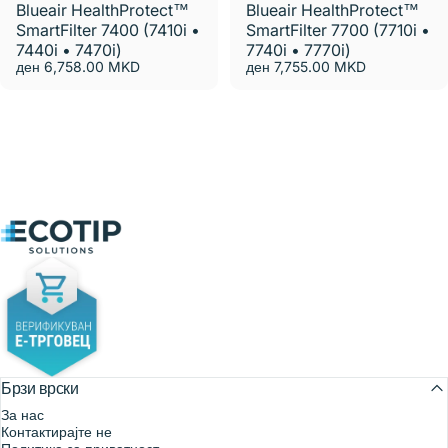
Blueair HealthProtect™
Blueair HealthProtect™
SmartFilter 7400 (7410i •
SmartFilter 7700 (7710i •
7440i • 7470i)
7740i • 7770i)
ден 6,758.00 MKD
ден 7,755.00 MKD
Ecotip Solutions
Брзи врски
За нас
Контактирајте не